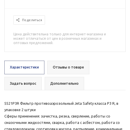
Поделиться
Цена действительна только для интернет-магазина и
может отличаться от цен в розничных магазинах и
оптовых предложений.
Характеристики
Отзывы о товаре
Задать вопрос
Дополнительно
5521P3R Фильтр противоаэрозольный Jeta Safety класса P3 R, в
упаковке 2 штуки
Сферы применения: зачистка, резка, сверление, работы со
смазочными жидкостями, сварка, работа с асбестом, работа со
стекловолокном, сортировка мусора, распыление, коммунальные