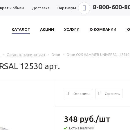
8-800-600-8
врат и обмен
Доставка
Партнеры
КАТАЛОГ
АКЦИИ
УСЛУГИ
О КОМПАНИИ
К
ы
-
Средства защиты глаз
-
Очки
-
Очки О25 HAMMER UNIVERSAL 12530 
SAL 12530 арт.
Отложить
Сравнить
348
руб.
/шт
Есть в наличии