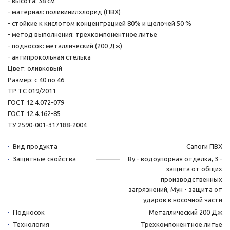
- высота: 38 см
- материал: поливинилхлорид (ПВХ)
- стойкие к кислотом концентрацией 80% и щелочей 50 %
- метод выполнения: трехкомпонентное литье
- подносок: металлический (200 Дж)
- антипрокольная стелька
Цвет: оливковый
Размер: с 40 по 46
ТР ТС 019/2011
ГОСТ 12.4.072-079
ГОСТ 12.4.162-85
ТУ 2590-001-317188-2004
Вид продукта
Сапоги ПВХ
Защитные свойства
Ву - водоупорная отделка, З -
защита от общих
производственных
загрязнений, Мун - защита от
ударов в носочной части
Подносок
Металлический 200 Дж
Технология
Трехкомпонентное литье