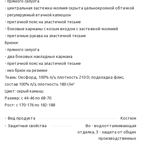
- прямого силуэта
- центральная застежка-молния скрыта цельнокроеной обтачкой
- регулируемый втачной капюшон
- притачной пояс на эластичной тесьме
- боковые карманы с косым входом с застежкой-молнией
- притачные рукава на эластичной тесьме
Брюки:
- прямого силуэта
- два боковых накладных кармана
- притачной пояс на эластичной тесьме
- низ брюк на резинке
Ткань: Оксфорд, 100% п/э, плотность 210 D; подкладка флис,
состав 100% п/э, плотность 180 г/м²
Цвет: серый камыш
Размер: с 44-46 по 68-70
Рост: с 170-176 по 182-188
Вид продукта
Костюм
Защитные свойства
Во - водоотталкивающая
отделка, З - защита от общих
производственных