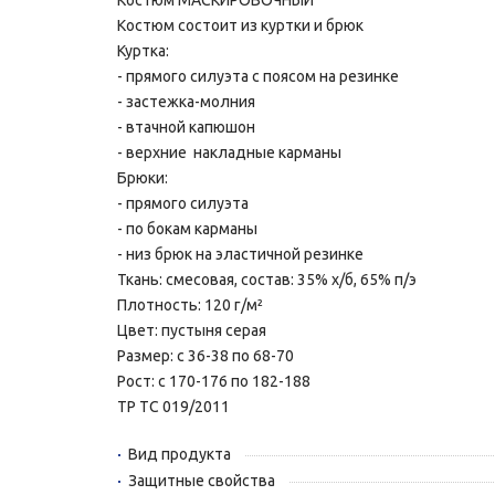
Костюм МАСКИРОВОЧНЫЙ
Костюм состоит из куртки и брюк
Куртка:
- прямого силуэта с поясом на резинке
- застежка-молния
- втачной капюшон
- верхние накладные карманы
Брюки:
- прямого силуэта
- по бокам карманы
- низ брюк на эластичной резинке
Ткань: смесовая, состав: 35% х/б, 65% п/э
Плотность: 120 г/м²
Цвет: пустыня серая
Размер: с 36-38 по 68-70
Рост: с 170-176 по 182-188
ТР ТС 019/2011
Вид продукта
Защитные свойства