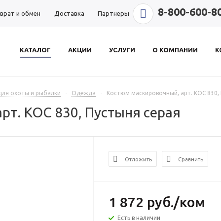
8-800-600-8
врат и обмен
Доставка
Партнеры
КАТАЛОГ
АКЦИИ
УСЛУГИ
О КОМПАНИИ
К
ля охоты и рыбалки
-
Одежда
-
Костюм маскировочный, арт. КОС 830,
рт. КОС 830, Пустыня серая
Отложить
Сравнить
1 872
руб.
/ком
Есть в наличии