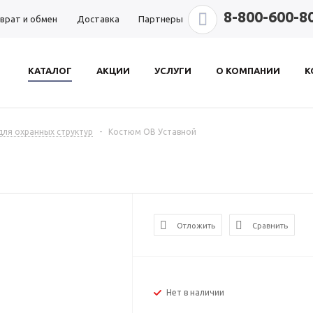
8-800-600-8
врат и обмен
Доставка
Партнеры
КАТАЛОГ
АКЦИИ
УСЛУГИ
О КОМПАНИИ
К
ля охранных структур
-
Костюм ОВ Уставной
Отложить
Сравнить
Нет в наличии