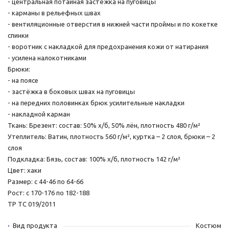
- центральная потайная застёжка на пуговицы
- карманы в рельефных швах
- вентиляционные отверстия в нижней части проймы и по кокетке
спинки
- воротник с накладкой для предохранения кожи от натирания
- усилена налокотниками
Брюки:
- на поясе
- застёжка в боковых швах на пуговицы
- на передних половинках брюк усилительные накладки
- накладной карман
Ткань: Брезент: состав: 50% х/б, 50% лён, плотность 480 г/м²
Утеплитель: Ватин, плотность 560 г/м², куртка – 2 слоя, брюки – 2
слоя
Подкладка: Бязь, состав: 100% х/б, плотность 142 г/м²
Цвет: хаки
Размер: с 44-46 по 64-66
Рост: с 170-176 по 182-188
ТР ТС 019/2011
Вид продукта
Костюм