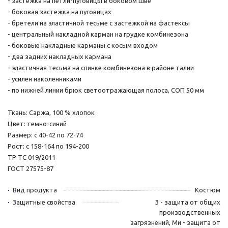
- застежка на петли-пуговицы в боковом шве
- боковая застежка на пуговицах
- бретели на эластичной тесьме с застежкой на фастексы
- центральный накладной карман на грудке комбинезона
- боковые накладные карманы с косым входом
- два задних накладных кармана
- эластичная тесьма на спинке комбинезона в районе талии
- усилен наколенниками
- по нижней линии брюк светоотражающая полоса, СОП 50 мм
Ткань: Саржа, 100 % хлопок
Цвет: темно-синий
Размер: с 40-42 по 72-74
Рост: с 158-164 по 194-200
ТР ТС 019/2011
ГОСТ 27575-87
Вид продукта
Костюм
Защитные свойства
З - защита от общих
производственных
загрязнений, Ми - защита от