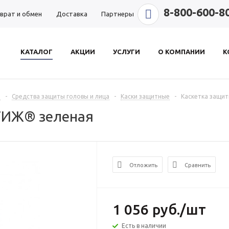
8-800-600-8
врат и обмен
Доставка
Партнеры
КАТАЛОГ
АКЦИИ
УСЛУГИ
О КОМПАНИИ
К
ы
-
Средства защиты головы и лица
-
Каски защитные
-
Каскетка защи
ТИЖ® зеленая
Отложить
Сравнить
1 056
руб.
/шт
Есть в наличии