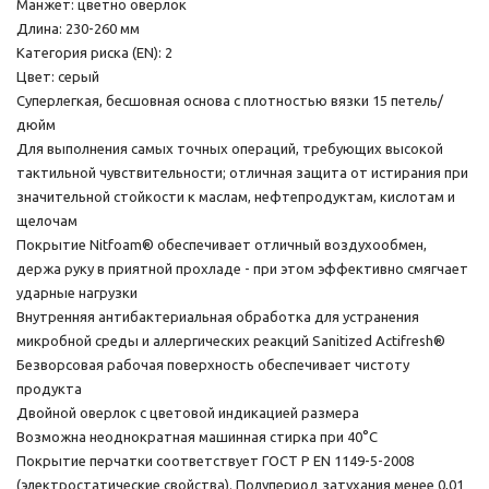
Манжет: цветно оверлок
Длина: 230-260 мм
Категория риска (EN): 2
Цвет: серый
Суперлегкая, бесшовная основа с плотностью вязки 15 петель/
дюйм
Для выполнения самых точных операций, требующих высокой
тактильной чувствительности; отличная защита от истирания при
значительной стойкости к маслам, нефтепродуктам, кислотам и
щелочам
Покрытие Nitfoam® обеспечивает отличный воздухообмен,
держа руку в приятной прохладе - при этом эффективно смягчает
ударные нагрузки
Внутренняя антибактериальная обработка для устранения
микробной среды и аллергических реакций Sanitized Actifresh®
Безворсовая рабочая поверхность обеспечивает чистоту
продукта
Двойной оверлок с цветовой индикацией размера
Возможна неоднократная машинная стирка при 40°С
Покрытие перчатки соответствует ГОСТ Р EN 1149-5-2008
(электростатические свойства). Полупериод затухания менее 0,01