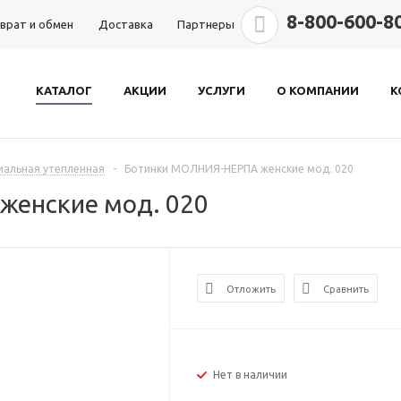
8-800-600-8
врат и обмен
Доставка
Партнеры
КАТАЛОГ
АКЦИИ
УСЛУГИ
О КОМПАНИИ
К
иальная утепленная
-
Ботинки МОЛНИЯ-НЕРПА женские мод. 020
енские мод. 020
Отложить
Сравнить
Нет в наличии