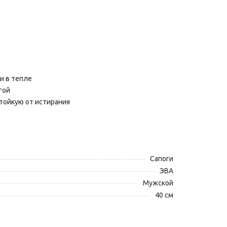
и в тепле
гой
тойкую от истирания
Сапоги
ЭВА
Мужской
40 см