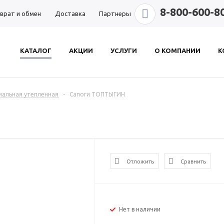
8-800-600-8
врат и обмен
Доставка
Партнеры
КАТАЛОГ
АКЦИИ
УСЛУГИ
О КОМПАНИИ
К
иальная утепленная
-
Сапоги ТОПТЫГИН
Отложить
Сравнить
Нет в наличии