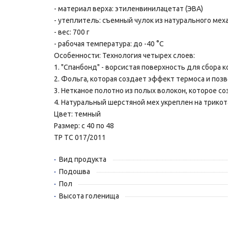
- материал верха: этиленвинилацетат (ЭВА)
- утеплитель: съемный чулок из натурального мех
- вес: 700 г
- рабочая температура: до -40 °С
Особенности: Технология четырех слоев:
1. "Спанбонд" - ворсистая поверхность для сбора 
2. Фольга, которая создает эффект термоса и по
3. Нетканое полотно из полых волокон, которое 
4. Натуральный шерстяной мех укреплен на трико
Цвет: темный
Размер: с 40 по 48
ТР ТС 017/2011
Вид продукта
Подошва
Пол
Высота голенища