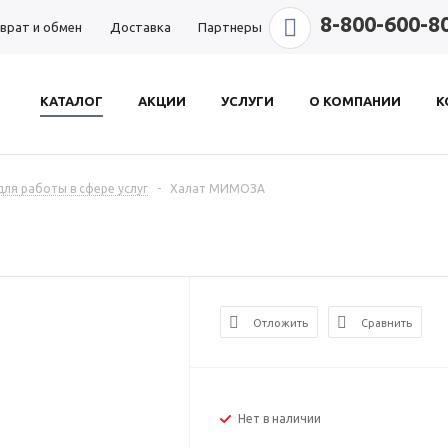
8-800-600-8
врат и обмен
Доставка
Партнеры
КАТАЛОГ
АКЦИИ
УСЛУГИ
О КОМПАНИИ
К
ля работы в сфере услуг
-
Халат МИМОЗА
Отложить
Сравнить
Нет в наличии