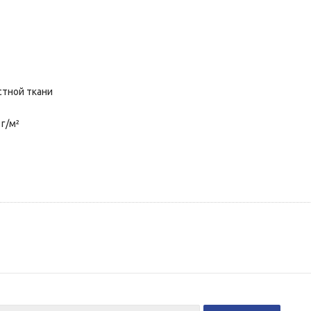
стной ткани
 г/м²