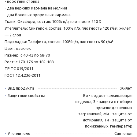
- воротник стойка
- два верхних кармана на молнии
- два боковых прорезных кармана
Ткань: Оксфорд, состав: 100% п/э, плотность 210 D
Утеплитель: Синтепон, состав: 100% п/э, плотность 120 г/м²; жилет
— 2 слоя
Подкладка: Таффета, состав: 100%п/э, плотность 90 г/м²
Цвет: василек
Размер: с 40-42 по 68-70
Рост: с 170-176 по 182-188
ТР ТС 019/2011
ГОСТ 12.4.236-2011
Вид продукта
Жилет
Защитные свойства
Во - водоотталкивающая
отделка, З - защита от общих
производственных
загрязнений, Ми - защита от
истирания, Тн - защита от
пониженных температур
Утеплитель
Синтепон