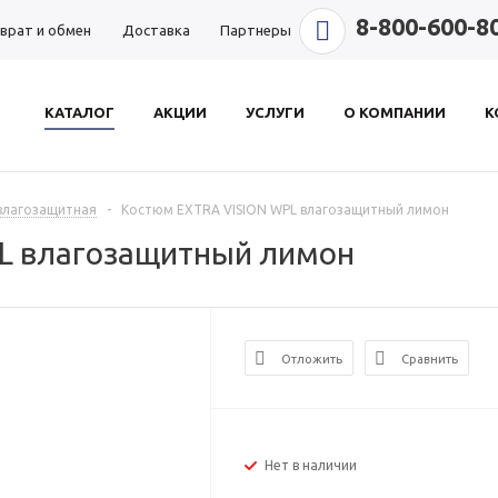
8-800-600-8
врат и обмен
Доставка
Партнеры
КАТАЛОГ
АКЦИИ
УСЛУГИ
О КОМПАНИИ
К
влагозащитная
-
Костюм EXTRA VISION WPL влагозащитный лимон
L влагозащитный лимон
Отложить
Сравнить
Нет в наличии