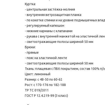
Куртка:
- центральная застёжка-молния
- внутренняя ветрозащитная планка
- по кокетке спинки и на уровне подмышечных впа
- регулируемый капюшон
- нижние карманы с клапанами
- рукава с внутренней манжетой на эластичной ле
- светоотражающие полосы шириной 50 мм
Брюки:
- прямые
- пояс на эластичной ленте
- светоотражающие полосы шириной 50 мм
Ткань: плащевая с ПВХ покрытием, состав 100% п/э
Цвет: лимонный
Размер: с 48-50 по 60-62
Рост: с 170-176 по 182-188
ТР ТС 019/2011
ГОСТ Р 12.4.219-99 (3 класс)