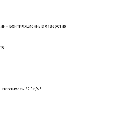
дин – вентиляционные отверстия
нте
, плотность 225 г/м²