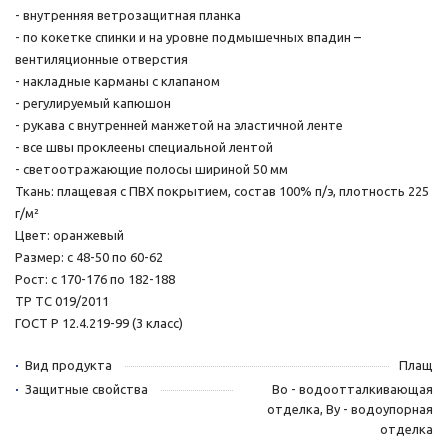
- внутренняя ветрозащитная планка
- по кокетке спинки и на уровне подмышечных впадин –
вентиляционные отверстия
- накладные карманы с клапаном
- регулируемый капюшон
- рукава с внутренней манжетой на эластичной ленте
- все швы проклеены специальной лентой
- светоотражающие полосы шириной 50 мм
Ткань: плащевая с ПВХ покрытием, состав 100% п/э, плотность 225
г/м²
Цвет: оранжевый
Размер: с 48-50 по 60-62
Рост: с 170-176 по 182-188
ТР ТС 019/2011
ГОСТ Р 12.4.219-99 (3 класс)
Вид продукта
Плащ
Защитные свойства
Во - водоотталкивающая
отделка, Ву - водоупорная
отделка