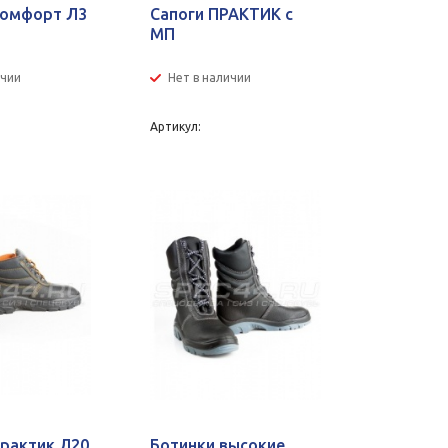
Комфорт Л3
Сапоги ПРАКТИК с
МП
ичии
Нет в наличии
Артикул:
Практик Л20
Ботинки высокие