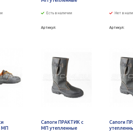
МП утепленные
ии
Есть в наличии
Нет в нал
Артикул:
Артикул:
ки
Сапоги ПРАКТИК c
Сапоги П
9 МП
МП утепленные
утепленн