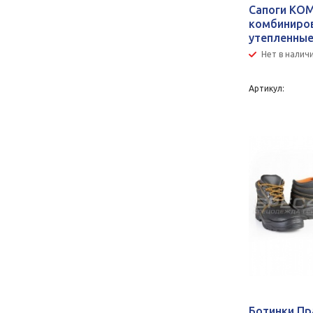
Сапоги КО
комбиниро
утепленны
Нет в налич
Артикул:
Ботинки Пр