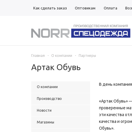
Как сделать заказ
Оптовикам
Оплата
Воз
Магазины
Главная
-
О компании
-
Партнеры
Артак Обувь
В день компания
О компании
Производство
«Артак Обувь» —
проверенные мат
Новости
эти качества от
качества и огро
Магазины
Обувь».