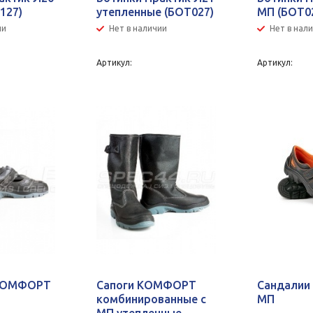
127)
утепленные (БОТ027)
МП (БОТ0
ии
Нет в наличии
Нет в нал
Артикул:
Артикул:
 КОМФОРТ
Сапоги КОМФОРТ
Сандалии
комбинированные с
МП