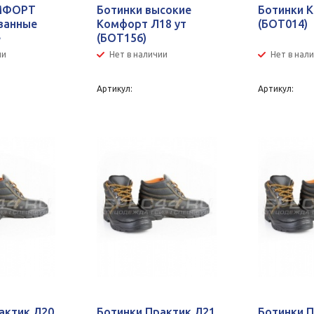
МФОРТ
Ботинки высокие
Ботинки 
ванные
Комфорт Л18 ут
(БОТ014)
е
(БОТ156)
ии
Нет в наличии
Нет в нал
Артикул:
Артикул:
актик Л20
Ботинки Практик Л21
Ботинки 