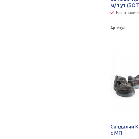
м/п ут (БОТ
Нет в налич
Артикул:
Сандалии
с МП