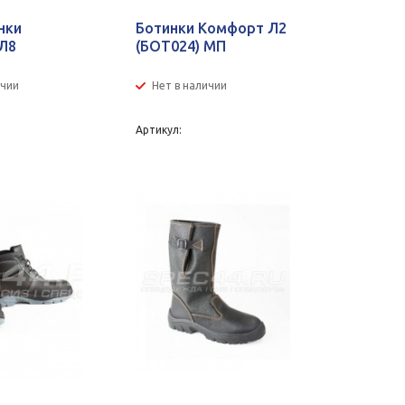
нки
Ботинки Комфорт Л2
Л8
(БОТ024) МП
ичии
Нет в наличии
Артикул: