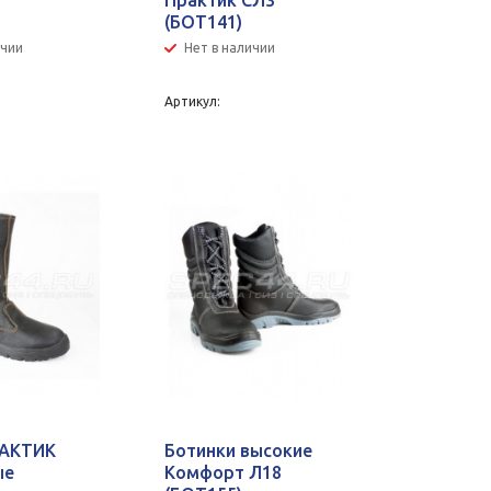
Практик СЛ3
(БОТ141)
ичии
Нет в наличии
Артикул:
РАКТИК
Ботинки высокие
ые
Комфорт Л18