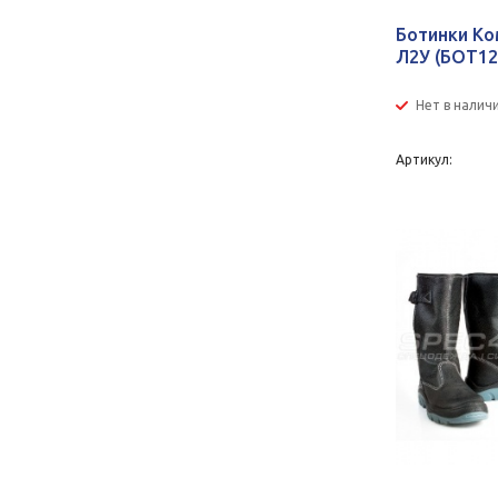
Ботинки К
Л2У (БОТ12
Нет в налич
Артикул: