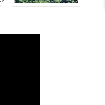
или
и