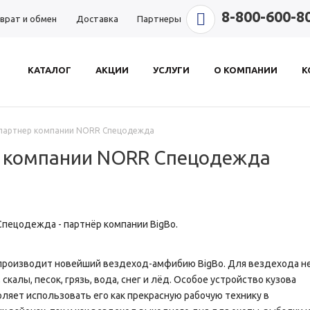
8-800-600-8
врат и обмен
Доставка
Партнеры
КАТАЛОГ
АКЦИИ
УСЛУГИ
О КОМПАНИИ
К
 партнер компании NORR Спецодежда
ер компании NORR Спецодежда
пецодежда - партнёр компании BigBo.
 производит новейший вездеход-амфибию BigBo. Для вездехода н
скалы, песок, грязь, вода, снег и лёд. Особое устройство кузова
ляет использовать его как прекрасную рабочую технику в