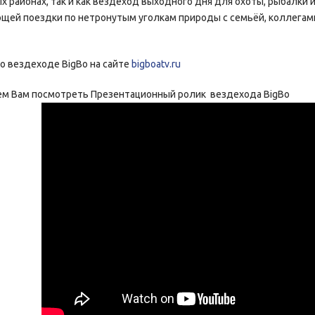
 районах, так и как вездеход выходного дня для охоты, рыбалки 
щей поездки по нетронутым уголкам природы с семьёй, коллегам
о вездеходе BigBo на сайте
bigboatv.ru
ем Вам посмотреть Презентационный ролик вездехода BigBo