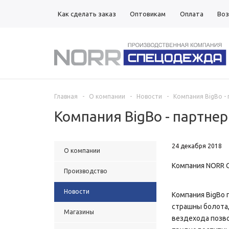
Как сделать заказ
Оптовикам
Оплата
Воз
Магазины
Главная
-
О компании
-
Новости
-
Компания BigBo -
Компания BigBo - партн
24 декабря 2018
О компании
Компания NORR С
Производство
Новости
Компания BigBo
страшны болота, 
Магазины
вездехода позво